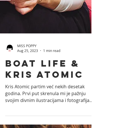
MISS POPPY
Aug 25, 2023
1 min read
Boat life &
Kris Atomic
Kris Atomic partim već nekih desetak
godina. Prvi put skrenula mi je pažnju
svojim divnim ilustracijama i fotografijama
koje snima iza...