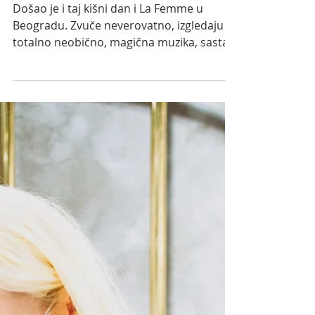
Beogradu
Došao je i taj kišni dan i La Femme u
Beogradu. Zvuče neverovatno, izgledaju
totalno neobično, magična muzika, sastav
koji dolazi sa...