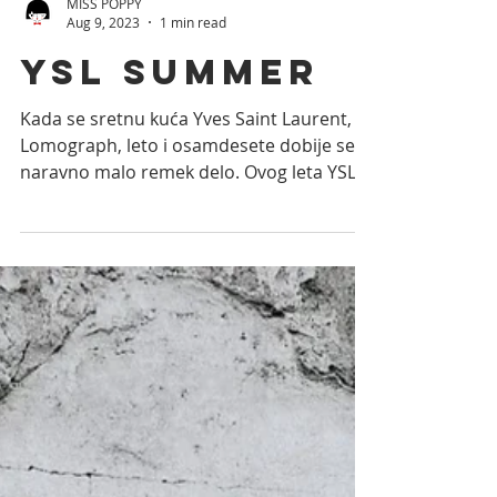
MISS POPPY
Aug 9, 2023
1 min read
YSL SUMMER
Kada se sretnu kuća Yves Saint Laurent,
Lomograph, leto i osamdesete dobije se
naravno malo remek delo. Ovog leta YSL
obradovao nas je...