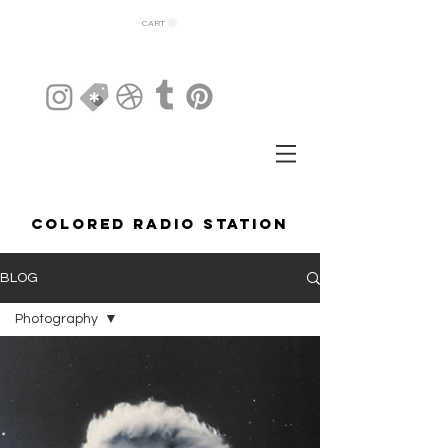
CART
COLORED RADIO STATION
BLOG
Photography
All Posts
fashion
colors
design