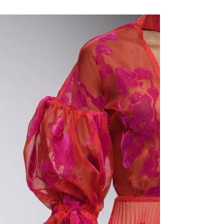
Tudja iskustva ne vrede, greške su tu da ih
praviš sam… Ti, uvek osmeh, uvek šarm,
uvek stav… Da se nadamo da će oni koji
imaju tu moć u...