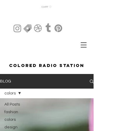
CART
COLORED RADIO STATION
BLOG
colors
All Posts
fashion
colors
design