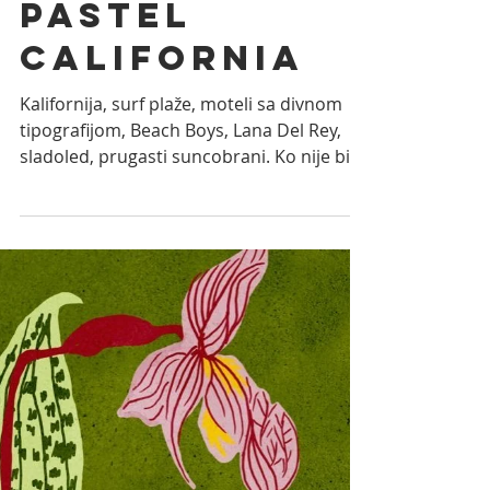
MISS POPPY
May 25, 2025
1 min read
Pastel
California
Kalifornija, surf plaže, moteli sa divnom
tipografijom, Beach Boys, Lana Del Rey,
sladoled, prugasti suncobrani. Ko nije bio
u...