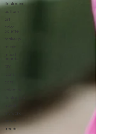
illustration
pattern
art
color
palette
makeup
music
mood
board
DIY
Icons
cats
valentine
Illustrators
travel
my work
books
trends