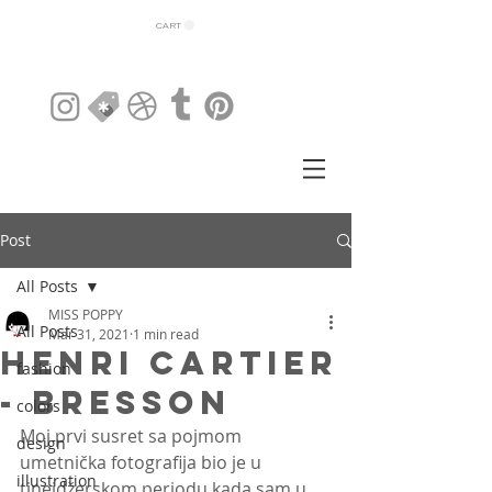
CART
Post
All Posts
MISS POPPY
All Posts
Mar 31, 2021
1 min read
Henri Cartier
fashion
- Bresson
colors
Moj prvi susret sa pojmom 
design
umetnička fotografija bio je u 
illustration
tinejdžerskom periodu kada sam u 