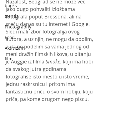
Nažalost, Beograd se ne može već 
books
jako dugo pohvaliti izložbama 
trends
fotografa poput Bressona, ali na 
sreću danas su tu internet i Google. 
Photography
Sledi mali izbor fotografija ovog 
Food
autora, a uz njih, ne mogu da odolim, 
a da ne podelim sa vama jednog od 
Aktivizam
meni dražih filmskih likova, u pitanju 
film
je Auggie iz filma 
Smoke
, koji ima hobi 
da svakog jutra godinama 
fotografiše isto mesto u isto vreme, 
jednu raskrsnicu i pritom ima 
fantastičnu priču o svom hobiju, koju 
priča, pa kome drugom nego piscu. 