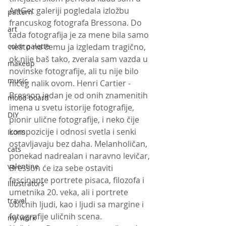
ArtGet galeriji pogledala izložbu 
pattern
francuskog fotografa Bressona. Do 
art
tada fotografija je za mene bila samo 
color palette
nešto na čemu ja izgledam tragično, 
ok nije baš tako, zverala sam vazda u 
makeup
novinske fotografije, ali tu nije bilo 
music
ničeg nalik ovom. Henri Cartier - 
Bresson jedan je od onih znamenitih 
mood board
imena u svetu istorije fotografije, 
DIY
pionir ulične fotografije, i neko čije 
kompozicije i odnosi svetla i senki 
Icons
ostavljavaju bez daha. Melanholičan, 
cats
ponekad nadrealan i naravno levičar, 
valentine
Bresson će iza sebe ostaviti 
fascinante portrete pisaca, filozofa i 
Illustrators
umetnika 20. veka, ali i portrete 
travel
običnih ljudi, kao i ljudi sa margine i 
fotografije uličnih scena. 
my work