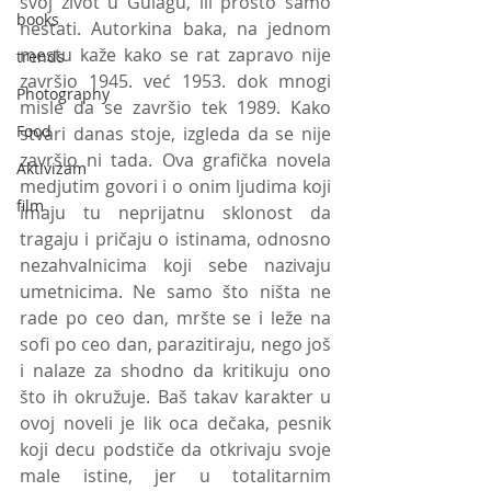
svoj život u Gulagu, ili prosto samo 
books
nestati. Autorkina baka, na jednom 
mestu kaže kako se rat zapravo nije 
trends
završio 1945. već 1953. dok mnogi 
Photography
misle da se završio tek 1989. Kako 
Food
stvari danas stoje, izgleda da se nije 
završio ni tada. Ova grafička novela 
Aktivizam
medjutim govori i o onim ljudima koji 
film
imaju tu neprijatnu sklonost da 
tragaju i pričaju o istinama, odnosno 
nezahvalnicima koji sebe nazivaju 
umetnicima. Ne samo što ništa ne 
rade po ceo dan, mršte se i leže na 
sofi po ceo dan, parazitiraju, nego još 
i nalaze za shodno da kritikuju ono 
što ih okružuje. Baš takav karakter u 
ovoj noveli je lik oca dečaka, pesnik 
koji decu podstiče da otkrivaju svoje 
male istine, jer u totalitarnim 