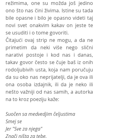
režimima, one su možda još jedino 
ono što nas čini živima. Istine su tada 
bile opasne i bilo je opasno videti taj 
novi svet onakvim kakav on jeste te 
se usuditi i o tome govoriti. 
Čitajući ovaj strip ne mogu, a da ne 
primetim da neki više nego slični 
narativi postoje i kod nas i danas, 
takav govor često se čuje baš iz onih 
rodoljubivih usta, koja nam poručuju 
da su oko nas neprijatelji, da je ova ili 
ona osoba izdajnik, ili da je neko ili 
nešto važniji od nas samih, a autorka 
na to kroz poeziju kaže: 
Suočen sa medvedjim čeljustima 
Smej se
Jer "Sve za njega" 
Znači ništa za tebe. 