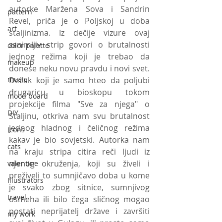
autorke Maržena Sova i Sandrin 
pattern
Revel, priča je o Poljskoj u doba 
art
staljinizma. Iz dečije vizure ovaj 
zanimljiv strip govori o brutalnosti 
color palette
jednog režima koji je trebao da 
makeup
donese neku novu pravdu i novi svet. 
music
Dečak koji je samo hteo da poljubi 
drugaricu u bioskopu tokom 
mood board
projekcije filma "Sve za njega" o 
DIY
Staljinu, otkriva nam svu brutalnost 
jednog hladnog i čeličnog režima 
Icons
kakav je bio sovjetski. Autorka nam 
cats
na kraju stripa citira reči ljudi iz 
njenog okruženja, koji su živeli i 
valentine
preživeli to sumnjičavo doba u kome 
Illustrators
je svako zbog sitnice, sumnjivog 
travel
osmeha ili bilo čega sličnog mogao 
postati neprijatelj države i završiti 
my work