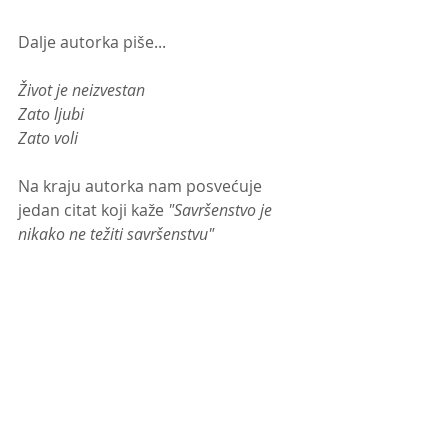
Dalje autorka piše... 
Život je neizvestan
Zato ljubi 
Zato voli
Na kraju autorka nam posvećuje 
jedan citat koji kaže 
"Savršenstvo je 
nikako ne težiti savršenstvu" 