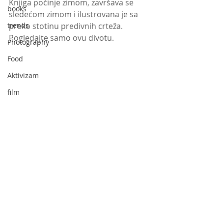
Knjiga počinje zimom, završava se 
books
sledećom zimom i ilustrovana je sa 
trends
preko stotinu predivnih crteža.
Pogledajte samo ovu divotu.
Photography
Food
Aktivizam
film