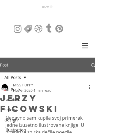
CART
Post
All Posts
MISS POPPY
All Posts
Nov 9, 2020
1 min read
Jerzy
fashion
Ficowski
colors
Nedavno sam kupila svoj primerak 
design
jedne izuzetno ilustrovane knjige. U 
illustration
pitanju je zbirka dečije poezije 