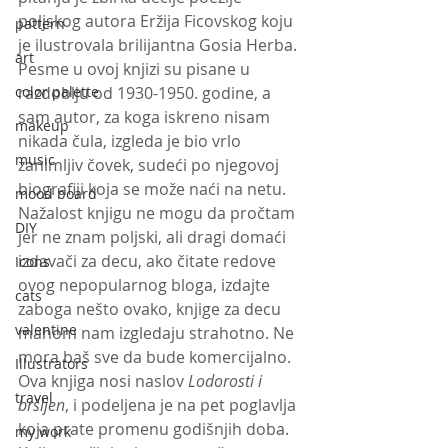
poljskog autora Eržija Ficovskog koju 
pattern
je ilustrovala brilijantna Gosia Herba. 
art
Pesme u ovoj knjizi su pisane u 
color palette
razdoblju od 1930-1950. godine, a 
sam autor, za koga iskreno nisam 
makeup
nikada čula, izgleda je bio vrlo 
music
zanimljiv čovek, sudeći po njegovoj 
biografiji koja se može naći na netu. 
mood board
Nažalost knjigu ne mogu da pročtam 
DIY
jer ne znam poljski, ali dragi domaći 
izdavači za decu, ako čitate redove 
Icons
ovog nepopularnog bloga, izdajte 
cats
zaboga nešto ovako, knjige za decu 
valentine
mahom nam izgledaju strahotno. Ne 
mora baš sve da bude komercijalno.
Illustrators
Ova knjiga nosi naslov 
Lodorosti i 
travel
bršljen
, i podeljena je na pet poglavlja 
koja prate promenu godišnjih doba. 
my work