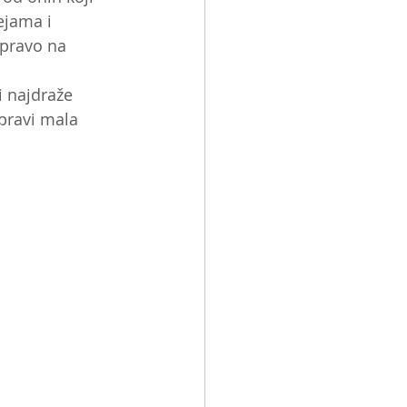
ejama i 
 pravo na 
 najdraže 
pravi mala 