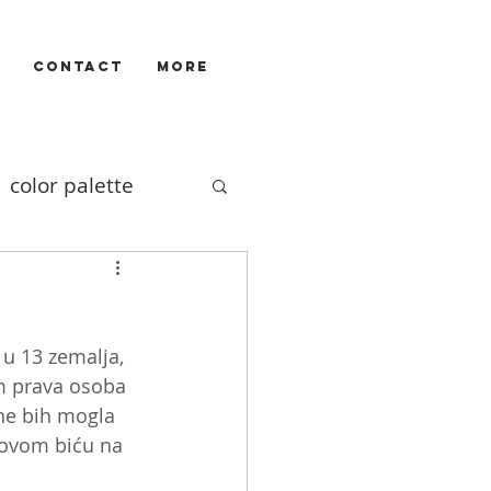
CONTACT
More
color palette
Illustrators
u 13 zemalja, 
ivizam
film
m prava osoba 
ne bih mogla 
novom biću na 