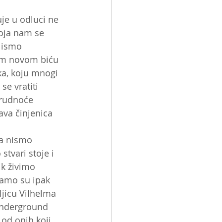
je u odluci ne 
koja nam se 
Nismo 
om novom biću 
a, koju mnogi 
se vratiti 
rudnoće 
va činjenica 
ta nismo 
tvari stoje i 
ik živimo 
amo su ipak 
jicu Vilhelma 
 underground 
od onih koji 