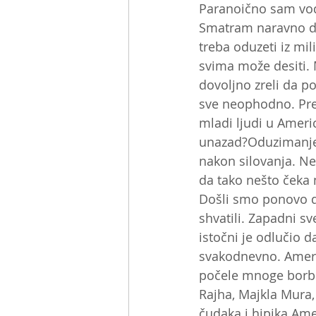
Paranoično sam vodi
Smatram naravno da 
treba oduzeti iz mi
svima može desiti. 
dovoljno zreli da 
sve neophodno. Pre
mladi ljudi u Americ
unazad?Oduzimanje 
nakon silovanja. N
da tako nešto čeka
Došli smo ponovo do
shvatili. Zapadni sv
istočni je odlučio d
svakodnevno. Ameri
počele mnoge borbe,
Rajha, Majkla Mura,
čudaka i hipika Ame