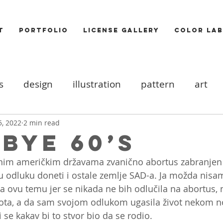
T
PORTFOLIO
LICENSE GALLERY
COLOR LAB
s
design
illustration
pattern
art
ood board
DIY
Icons
cats
valentine
5, 2022
2 min read
bye 60’s
enim američkim državama zvanično abortus zabranjen 
ooks
trends
Photography
Food
Akt
u odluku doneti i ostale zemlje SAD-a. Ja možda nisa
ovu temu jer se nikada ne bih odlučila na abortus, 
ivota, a da sam svojom odlukom ugasila život nekom 
 se kakav bi to stvor bio da se rodio. 