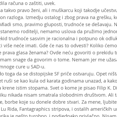
la računa o zaštiti, uvek. 
takvo pravo ženi, ali i muškarcu koji takodje učestvu
lion razloga. Izmedju ostalog i zbog prava na grešku, 
Mladi smo, pravimo gluposti, trudnoće se dešavaju. 
postanemo roditelji, nemamo uslova da pružimo jedn
kid trudnoće sasvim je racionalna i potpuno ok odluk
i više neće imati. Gde će nas to odvesti? Koliko ćemo 
prava glasa ženama? Ovde neću govoriti o prekidu t
emam snage da govorim o tome. Nemam jer me užasa
 mnoge cure u SAD-u. 
 toga da se distopijske SF priče ostvaruju. Opet niš
et ruši se kao kula od karata godinama unazad, a kako s
a krene istim stopama. Svet o kome je pisao Filip K. D
ku nikada nisam smatrala slobodnim društvom. Ali t
 borbe koje su donele dobre stvari. Za mene, ljubitel
 Lu Rida, Fantagraphics stripova, i ostalih američkih
rika je nešto turobno, i podjednako privlačno. Nisam 