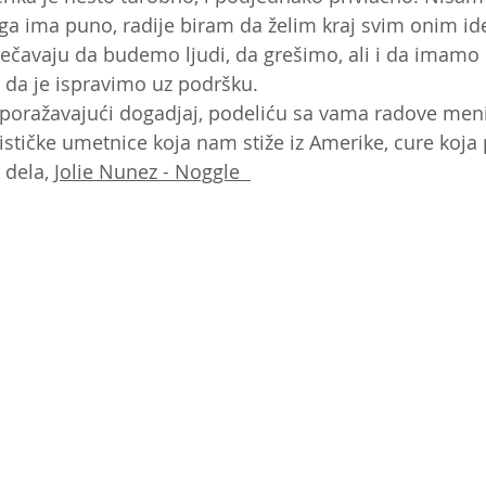
toga ima puno, radije biram da želim kraj svim onim id
rečavaju da budemo ljudi, da grešimo, ali i da imamo
da je ispravimo uz podršku. 
 poražavajući dogadjaj, podeliću sa vama radove meni
tičke umetnice koja nam stiže iz Amerike, cure koja 
 dela, 
Jolie Nunez - Noggle  