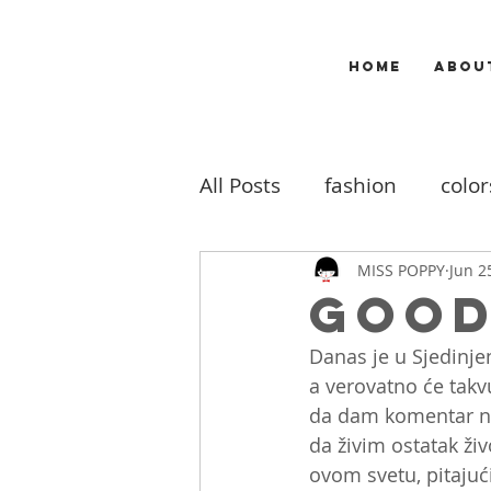
HOME
ABOU
All Posts
fashion
color
makeup
music
m
MISS POPPY
Jun 2
Good
Danas je u Sjedinj
travel
my work
b
a verovatno će takv
da dam komentar na 
da živim ostatak ž
ovom svetu, pitajući