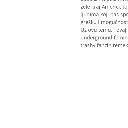
žele kraj Americi, 
ljudima koji nas sp
grešku i mogućnost 
Uz ovu temu, i ovaj
underground feminis
trashy fanzin remek