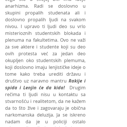
anarhizma. Radi se doslovno u 
skupini propalih studenata ali i 
doslovno propalih ljudi na svakom 
nivou. I upravo ti ljudi deo su vrlo 
misterioznih studentskih blokada i 
plenuma na fakultetima. Ovo ne važi 
za sve aktere i studente koji su deo 
ovih protesta već za jedan deo 
okupljen oko studentskih plemuma, 
koji doslovno imaju lenjističke ideje o 
tome kako treba urediti državu i 
društvo uz naravno mantru 
Rakije i 
spida i Lenjin će da kida!  
Drugim 
rečima ti ljudi nisu u kontaktu sa 
stvarnošću i realitetom, da ne kažem 
da to što žive i zagovaraju je obična 
narkomanska deluzija. Ja se iskreno 
nadam da je u policiji ostalo 