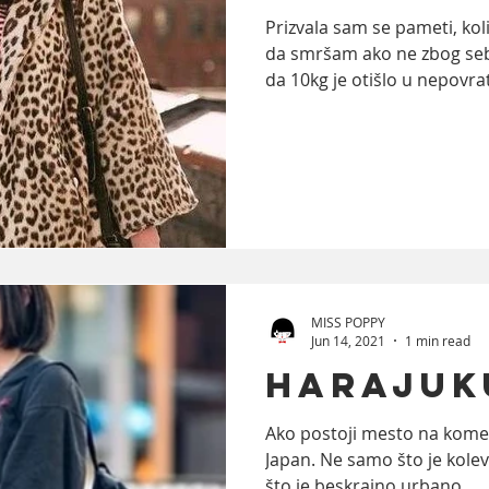
Prizvala sam se pameti, koli
da smršam ako ne zbog seb
da 10kg je otišlo u nepovrat
MISS POPPY
Jun 14, 2021
1 min read
Harajuk
Ako postoji mesto na kome 
Japan. Ne samo što je kole
što je beskrajno urbano...