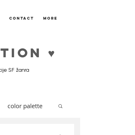
CONTACT
More
TION ♥
ije SF žanra
color palette
ne
Illustrators