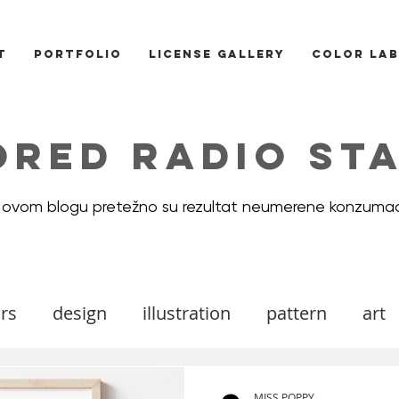
T
PORTFOLIO
LICENSE GALLERY
COLOR LAB
ORED RADIO STA
 ovom blogu pretežno su rezultat neumerene konzumac
rs
design
illustration
pattern
art
ood board
DIY
Icons
cats
valenti
MISS POPPY