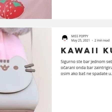
MISS POPPY
May 25, 2021
2 min read
Kawaii 
Sigurno ste bar jednom sebe
očarani onda bar zaintrigir
osim ako baš ne spadate u.