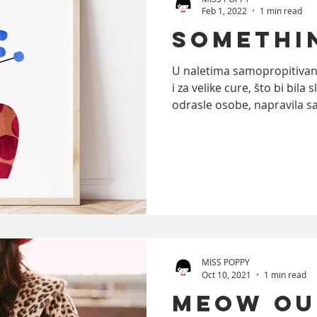
Feb 1, 2022
1 min read
Somethi
ooks
trends
Photography
Food
A
U naletima samopropitivanj
i za velike cure, što bi bila 
odrasle osobe, napravila sa
MISS POPPY
Oct 10, 2021
1 min read
Meow Ou