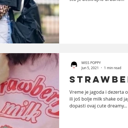
MISS POPPY
Jun 5, 2021
1 min read
Strawbe
Vreme je jagoda i dezerta o
ili još bolje milk shake od
dopasti ovaj cute dreamy...