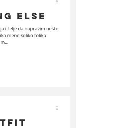
ng Else
ktivizam
film
a i želje da napravim nešto
slika mene koliko toliko
m...
tfit