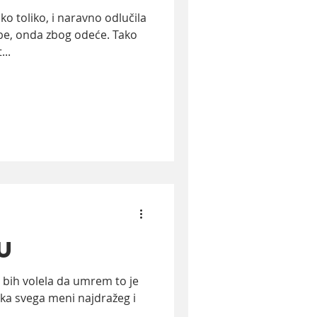
ko toliko, i naravno odlučila
e, onda zbog odeće. Tako
...
u
bih volela da umrem to je
vka svega meni najdražeg i