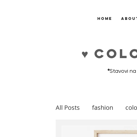
HOME
ABOU
♥ COL
*
Stavovi na
All Posts
fashion
colo
makeup
music
m