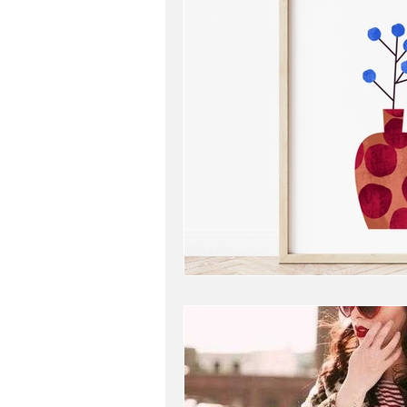
travel
my work
b