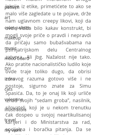
lekcije iz etike, primetićete to ako se 
pattern
malo više zagledate u te pojave, drže 
art
nam uglavnom creepy likovi, koji da 
color palette
ovde vlada bilo kakav konstrukt, bi 
mogli svoje priče o pravdi i nepravdi 
makeup
da pričaju samo bubašvabama na 
music
psihijatrijskom delu Centralnog 
zatvora. Ali jbg. Nažalost nije tako. 
mood board
Ako pratite nacionalističko ludilo koje 
DIY
ovde traje toliko dugo, da obrisi 
zdravog razuma gotovo više i ne 
Icons
postoje, sigurno znate za Simu 
cats
Spasića. Da, to je onaj lik koji urliče 
valentine
iznad svojih “sedam groba”, nasilnik, 
silovatelj, koji je u nekom trenutku 
Illustrators
čak dospeo u svojoj neartikulisanoj 
travel
karijeri i do Ministarstva za rad, 
socijalna i boračka pitanja. Da se 
my work