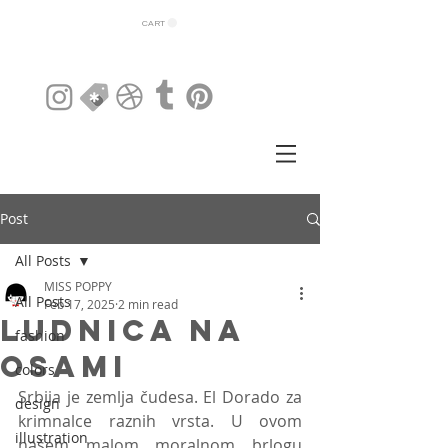
CART
Post
All Posts
MISS POPPY
All Posts
Feb 17, 2025
2 min read
Ludnica na
fashion
osami
colors
Srbija je zemlja čudesa. El Dorado za 
design
krimnalce raznih vrsta. U ovom 
illustration
našem malom moralnom brlogu 