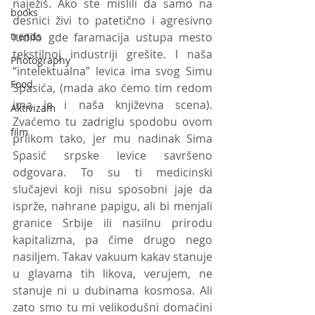
naježiš. Ako ste mislili da samo na 
books
desnici živi to patetično i agresivno 
trends
ludilo gde faramacija ustupa mesto 
tekstilnoj industriji grešite. I naša 
Photography
“intelektualna” levica ima svog Simu 
Food
Spasića, (mada ako ćemo tim redom 
ima je i naša književna scena). 
Aktivizam
Zvaćemo tu zadriglu spodobu ovom 
film
prlikom tako, jer mu nadinak Sima 
Spasić srpske levice savršeno 
odgovara. To su ti medicinski 
slučajevi koji nisu sposobni jaje da 
isprže, nahrane papigu, ali bi menjali 
granice Srbije ili nasilnu prirodu 
kapitalizma, pa čime drugo nego 
nasiljem. Takav vakuum kakav stanuje 
u glavama tih likova, verujem, ne 
stanuje ni u dubinama kosmosa. Ali 
zato smo tu mi velikodušni domaćini 