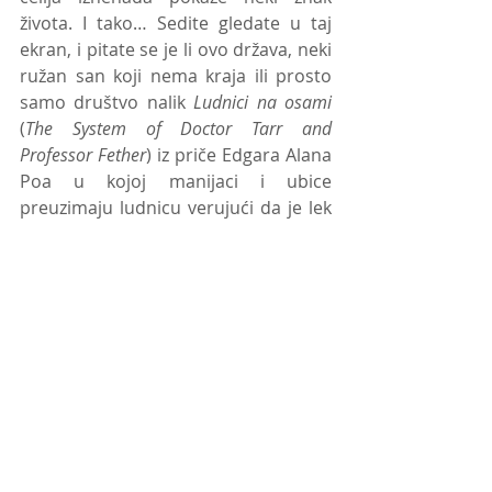
života. I tako… Sedite gledate u taj 
ekran, i pitate se je li ovo država, neki 
ružan san koji nema kraja ili prosto 
samo društvo nalik 
Ludnici na osami 
(
The System of Doctor Tarr and 
Professor Fether
) iz priče Edgara Alana 
Poa u kojoj manijaci i ubice 
preuzimaju ludnicu verujući da je lek 
za zlo koje živi u njima taj što će 
utamničiti psihijatra. 
Recent Posts
See All