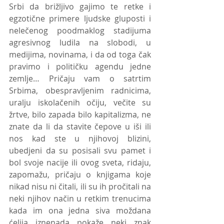
Srbi da brižljivo gajimo te retke i 
egzotične primere ljudske gluposti i 
nelečenog poodmaklog stadijuma 
agresivnog ludila na slobodi, u 
medijima, novinama, i da od toga čak 
pravimo i političku agendu jedne 
zemlje… Pričaju vam o satrtim 
Srbima, obespravljenim radnicima, 
uralju iskolačenih očiju, večite su 
žrtve, bilo zapada bilo kapitalizma, ne 
znate da li da stavite čepove u iši ili 
nos kad ste u njihovoj blizini, 
ubedjeni da su posisali svu pamet i 
bol svoje nacije ili ovog sveta, ridaju, 
zapomažu, pričaju o knjigama koje 
nikad nisu ni čitali, ili su ih pročitali na 
neki njihov način u retkim trenucima 
kada im ona jedna siva moždana 
ćelija iznenada pokaže neki znak 