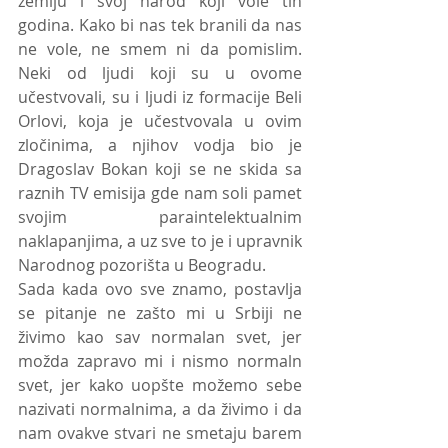
zemlju i svoj narod koji vole tih 
godina. Kako bi nas tek branili da nas 
ne vole, ne smem ni da pomislim. 
Neki od ljudi koji su u ovome 
učestvovali, su i ljudi iz formacije Beli 
Orlovi, koja je učestvovala u ovim 
zločinima, a njihov vodja bio je 
Dragoslav Bokan koji se ne skida sa 
raznih TV emisija gde nam soli pamet 
svojim paraintelektualnim 
naklapanjima, a uz sve to je i upravnik 
Narodnog pozorišta u Beogradu. 
Sada kada ovo sve znamo, postavlja 
se pitanje ne zašto mi u Srbiji ne 
živimo kao sav normalan svet, jer 
možda zapravo mi i nismo normaln 
svet, jer kako uopšte možemo sebe 
nazivati normalnima, a da živimo i da 
nam ovakve stvari ne smetaju barem 