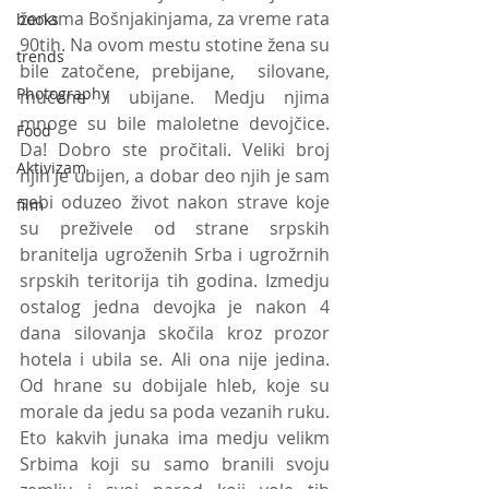
ženama Bošnjakinjama, za vreme rata 
books
90tih. Na ovom mestu stotine žena su 
trends
bile zatočene, prebijane,  silovane, 
Photography
mučene i ubijane. Medju njima 
mnoge su bile maloletne devojčice. 
Food
Da! Dobro ste pročitali. Veliki broj 
Aktivizam
njih je ubijen, a dobar deo njih je sam 
sebi oduzeo život nakon strave koje 
film
su preživele od strane srpskih 
branitelja ugroženih Srba i ugrožrnih 
srpskih teritorija tih godina. Izmedju 
ostalog jedna devojka je nakon 4 
dana silovanja skočila kroz prozor 
hotela i ubila se. Ali ona nije jedina. 
Od hrane su dobijale hleb, koje su 
morale da jedu sa poda vezanih ruku. 
Eto kakvih junaka ima medju velikm 
Srbima koji su samo branili svoju 