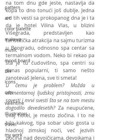
na tom dnu gde jeste, nastavlja da 
pattern
kopa to dno tonući još dublje. Jedna 
od tih vesti sa prokopanog dna je i ta 
art
da je hotel Vilina Vlas, u blizini 
color palette
Višegrada, predstavljen kao 
makeup
turistitička atrakcija na sajmu turizma 
u Beogradu, odnosno spa centar sa 
music
termalnom vodom. Neko bi rekao pa 
mood board
šta je tu čudovišno, spa centri su 
danas popularni, ti samo nešto 
DIY
zanotevaš Jelena, sve ti smeta! 
Icons
U čemu je problem?
Možda u 
cats
elementarnoj ljudskoj pristojnosti, zrnu 
savesti i mrvi svesti šta se na tom mestu 
valentine
dogodilo devedesetih?
 Za neupućene, 
Illustrators
ovaj hotel, je mesto zločina. I to ne 
bilo kakvog, tipa sobar ubio gosta u 
travel
hladnoj zimskoj noći, već jezivih 
my work
zločina nad devojčicama, devojkama i 