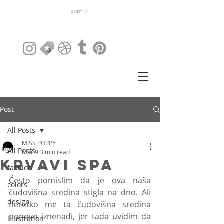
CART
Post
All Posts
MISS POPPY
All Posts
Mar 9
3 min read
Krvavi spa
fashion
Često pomislim da je ova naša 
colors
čudovišna sredina stigla na dno. Ali 
design
neretko me ta čudovišna sredina 
ponovo iznenadi, jer tada uvidim da 
illustration