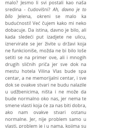
malo? Jesmo li svi postali kao naša 
sredina - čudovišni? 
Ah, davno je to 
bilo
 Jelena, okreni se malo ka 
budućnosti! Već čujem kako mi neko 
dobacuje. Da istina, davno je bilo, ali 
kada sledeći put izadjete ne ulicu, 
iznervirate se jer živite u državi koja 
ne funkcioniše, možda ne bi bilo loše 
setiti se na primer ove, ali i mnogih 
drugih sličnih priča jer sve dok na 
mestu hotela Vilina Vlas bude spa 
centar, a ne memorijalni centar, i sve 
dok se ovakve stvari ne budu nalazile 
u udžbenicima, ništa i ne može da 
bude normalno oko nas, jer nema te 
smene vlasti koja će za nas biti dobra, 
ako nam ovakve stvari ostanu 
normalne. Jer, nije problem samo u 
vlasti, problem je i u nama, kojima su 