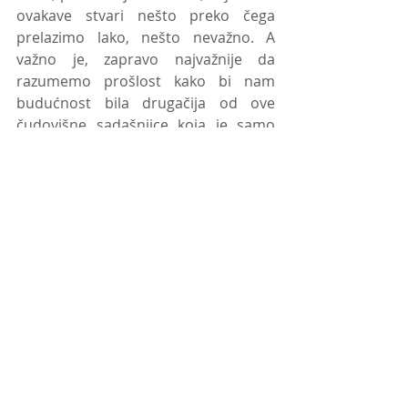
ovakave stvari nešto preko čega 
prelazimo lako, nešto nevažno. A 
važno je, zapravo najvažnije da 
razumemo prošlost kako bi nam 
budućnost bila drugačija od ove 
čudovišne sadašnjice koja je samo 
logičan sled zverske prošlosti, jer ta 
prošlost i njena čudovišta su svuda 
oko nas i cere nam se trijumfalno 
poput Dragoslava Bokana i sličnih sa 
TV ekrana ili nam prodaju noćenja u 
sobama gde je tekla krv i odakle su se 
čuli jezivi krici žena čija je jedina 
krivica bila ta što nisu bile Srpkinje. 