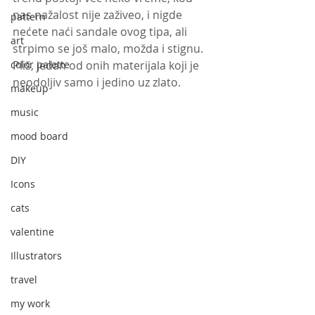
nas nažalost nije zaživeo, i nigde 
pattern
nećete naći sandale ovog tipa, ali 
art
strpimo se još malo, možda i stignu. 
color palette
Pliš, jedan od onih materijala koji je 
neodoljiv samo i jedino uz zlato.
makeup
music
mood board
DIY
Icons
cats
valentine
Illustrators
travel
my work