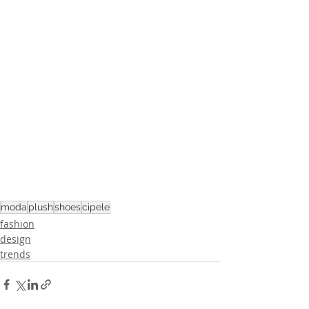
moda
plush
shoes
cipele
fashion
design
trends