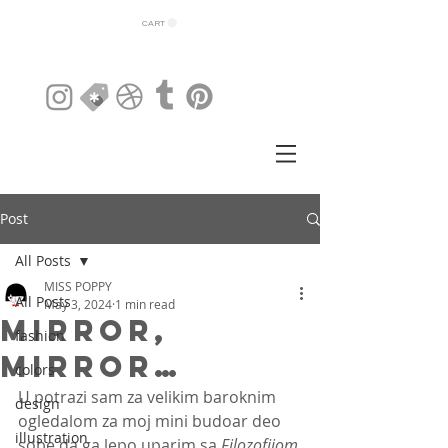
CART
Post
All Posts
MISS POPPY
All Posts
May 3, 2024
1 min read
Mirror,
fashion
mirror…
colors
U potrazi sam za velikim baroknim 
design
ogledalom za moj mini budoar deo 
illustration
sobe da ga lepo uparim sa 
Filozofijom 