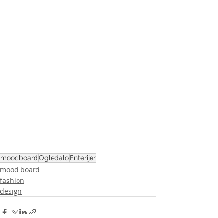
moodboard
Ogledalo
Enterijer
mood board
fashion
design