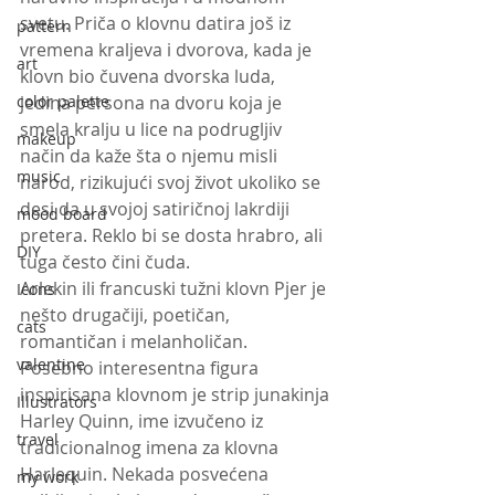
svetu. Priča o klovnu datira još iz 
pattern
vremena kraljeva i dvorova, kada je 
art
klovn bio čuvena dvorska luda, 
color palette
jedina persona na dvoru koja je 
smela kralju u lice na podrugljiv 
makeup
način da kaže šta o njemu misli 
music
narod, rizikujući svoj život ukoliko se 
desi da u svojoj satiričnoj lakrdiji 
mood board
pretera. Reklo bi se dosta hrabro, ali 
DIY
tuga često čini čuda. 
Arlekin ili francuski tužni klovn Pjer je 
Icons
nešto drugačiji, poetičan, 
cats
romantičan i melanholičan. 
valentine
Posebno interesentna figura 
inspirisana klovnom je strip junakinja 
Illustrators
Harley Quinn, ime izvučeno iz 
travel
tradicionalnog imena za klovna 
Harlequin. Nekada posvećena 
my work