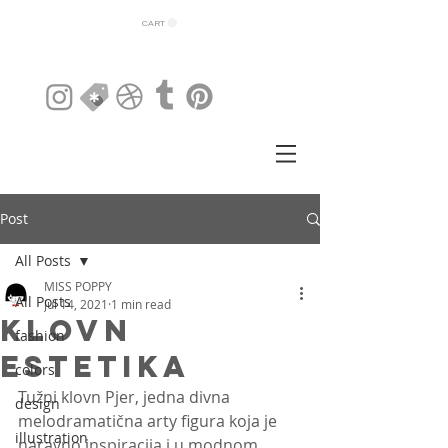
CART
Post
All Posts
MISS POPPY
All Posts
Jul 14, 2021
1 min read
Klovn
fashion
estetika
colors
Tužni klovn Pjer, jedna divna 
design
melodramatična arty figura koja je 
illustration
naravno inspiracija i u modnom 