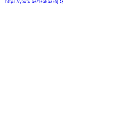
https://youtu.be/1eoBbaESJ-Q
klovn
arlekin
fashion
mood board
Recent Posts
See All