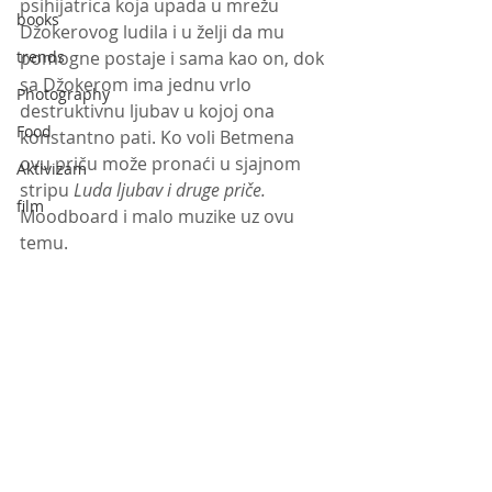
psihijatrica koja upada u mrežu 
books
Džokerovog ludila i u želji da mu 
trends
pomogne postaje i sama kao on, dok 
sa Džokerom ima jednu vrlo 
Photography
destruktivnu ljubav u kojoj ona 
Food
konstantno pati. Ko voli Betmena 
ovu priču može pronaći u sjajnom 
Aktivizam
stripu 
Luda ljubav i druge priče. 
film
Moodboard i malo muzike uz ovu 
temu. 