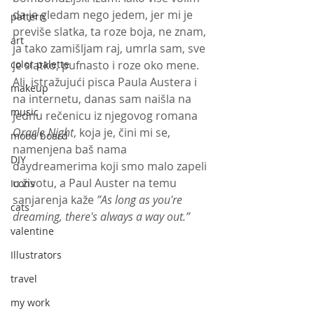
da je gledam nego jedem, jer mi je 
pattern
previše slatka, ta roze boja, ne znam, 
art
ja tako zamišljam raj, umrla sam, sve 
color palette
je slatko, pufnasto i roze oko mene.
Ali, istražujući pisca Paula Austera i 
makeup
na internetu, danas sam naišla na 
music
jednu rečenicu iz njegovog romana 
Oracle Night
, koja je, čini mi se, 
mood board
namenjena baš nama 
DIY
daydreamerima koji smo malo zapeli 
u životu, a Paul Auster na temu 
Icons
sanjarenja kaže 
”As long as you're 
cats
dreaming, there's always a way out.”
valentine
Illustrators
travel
my work