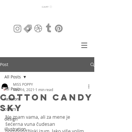
CART
Post
All Posts
MISS POPPY
All Posts
Nov 16, 2021
1 min read
Cotton Candy
fashion
Sky
colors
Ne znam vama, ali za mene je 
design
šećerna vuna čudesan 
illustration
bombondžijski izum. Iako više volim 