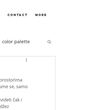
CONTACT
More
color palette
Illustrators
 prostorima 
ivizam
film
zume se, samo 
ideti čak i 
džez 