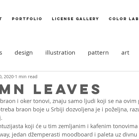
T
PORTFOLIO
LICENSE GALLERY
COLOR LAB
s
design
illustration
pattern
art
ood board
DIY
Icons
cats
valentine
0, 2020
1 min read
mN Leaves
raon i oker tonovi, znaju samo ljudi koji se na ovim
ooks
trends
Photography
Food
Akt
reba braon boje u Srbiji dozvoljena je i poželjna, ra
. 
ntuzijasta koji će u tim zemljanim i kafenim tonovima v
way, jedan džemperasti moodboard i paleta uz divnu 