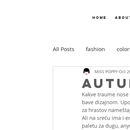
HOME
ABOU
All Posts
fashion
color
makeup
music
m
MISS POPPY
Oct 2
Autu
Kakve traume nose b
travel
my work
b
bave dizajnom. Upot
za hrastov nameštaj
Ali na sreću ima i e
paletu za dugu, any